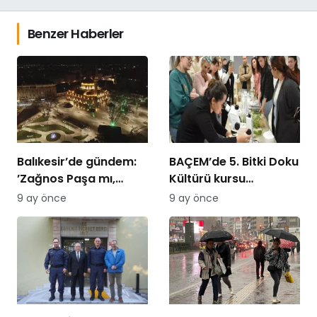
Benzer Haberler
Balıkesir’de gündem:
BAÇEM’de 5. Bitki Doku
’Zağnos Paşa mı,
Kültürü kursu
İsmet Paşa mı
tamamlandı
9 ay önce
9 ay önce