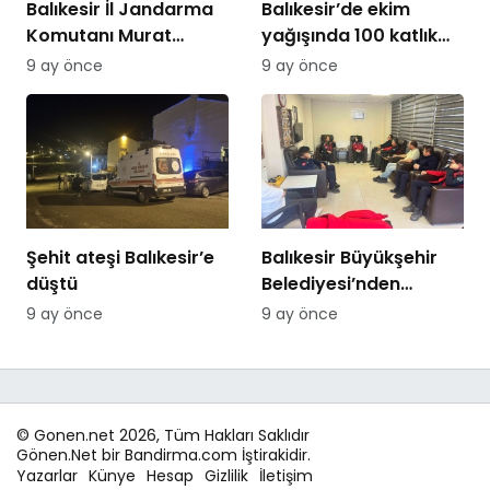
Balıkesir İl Jandarma
Balıkesir’de ekim
Komutanı Murat
yağışında 100 katlık
Özer’den Edremit
artış
9 ay önce
9 ay önce
Ticaret Odasına
ziyaret
Şehit ateşi Balıkesir’e
Balıkesir Büyükşehir
düştü
Belediyesi’nden
itfaiyecilere psikolojik
9 ay önce
9 ay önce
destek
© Gonen.net 2026, Tüm Hakları Saklıdır
Gönen.Net bir Bandirma.com İştirakidir.
Yazarlar
Künye
Hesap
Gizlilik
İletişim