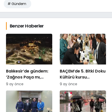
# Gündem
Benzer Haberler
Balıkesir’de gündem:
BAÇEM’de 5. Bitki Doku
’Zağnos Paşa mı,
Kültürü kursu
İsmet Paşa mı
tamamlandı
9 ay önce
9 ay önce