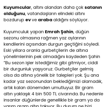
Kuyumcular
, altını alandan daha çok
satanın
olduğunu
, vatandaşların elindeki altını
bozdurup
ev
ve
araba
aldığını söylüyor.
Kuyumculuk yapan
Emrah Şahin
, düğün
sezonu olmasına rağmen yaz aylarının
kendilerini açısından durgun geçtiğini söyledi.
Eski yıllara oranla gurbetçilerin de altına
yönelimlerinin pek olmadığını kaydeden Şahin
“Bu sezon işler istediğimiz gibi gitmiyor, ciddi
bir durgunluk yaşıyoruz. Gurbetçiler gelmiş
olsa da altına yönelik bir talepleri yok. Şu ana
kadar yaz sezonundan beklediğimizi alamadık,
artık kalan dönemden umutluyuz. Bir gram
altın yaklaşık 4 bin 500 TL civarında. Bu nedenle
insanlar düğünlerde genellikle bir gram ya da
yarım gram altın takıyor. Bu durum ne bizi