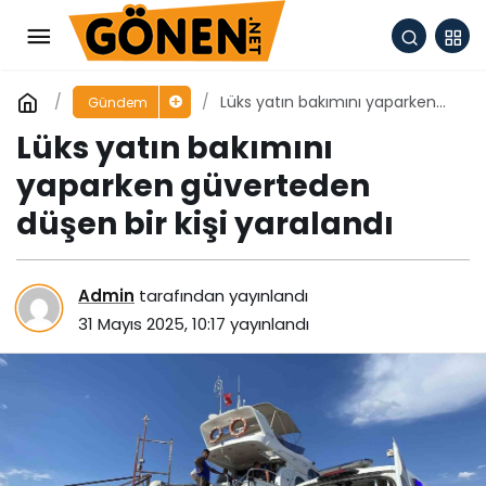
Lüks yatın bakımını yaparken
Gündem
güverteden düşen bir kişi
Lüks yatın bakımını
yaralandı
yaparken güverteden
düşen bir kişi yaralandı
Admin
tarafından yayınlandı
31 Mayıs 2025, 10:17
yayınlandı