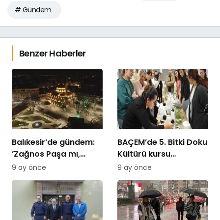
# Gündem
Benzer Haberler
Balıkesir’de gündem:
BAÇEM’de 5. Bitki Doku
’Zağnos Paşa mı,
Kültürü kursu
İsmet Paşa mı
tamamlandı
9 ay önce
9 ay önce