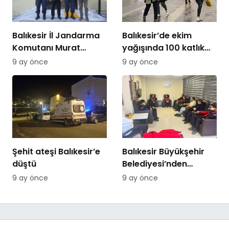
Balıkesir İl Jandarma
Balıkesir’de ekim
Komutanı Murat
yağışında 100 katlık
Özer’den Edremit
artış
9 ay önce
9 ay önce
Ticaret Odasına
ziyaret
Şehit ateşi Balıkesir’e
Balıkesir Büyükşehir
düştü
Belediyesi’nden
itfaiyecilere psikolojik
9 ay önce
9 ay önce
destek