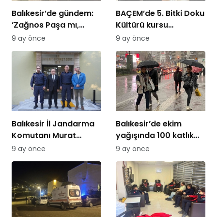
Balıkesir’de gündem:
BAÇEM’de 5. Bitki Doku
’Zağnos Paşa mı,
Kültürü kursu
İsmet Paşa mı
tamamlandı
9 ay önce
9 ay önce
Balıkesir İl Jandarma
Balıkesir’de ekim
Komutanı Murat
yağışında 100 katlık
Özer’den Edremit
artış
9 ay önce
9 ay önce
Ticaret Odasına
ziyaret