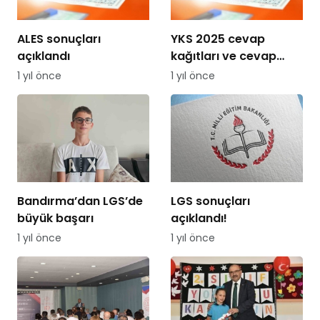
ALES sonuçları
YKS 2025 cevap
açıklandı
kağıtları ve cevap
anahtarları erişime
1 yıl önce
1 yıl önce
açıldı!
Bandırma’dan LGS’de
LGS sonuçları
büyük başarı
açıklandı!
1 yıl önce
1 yıl önce