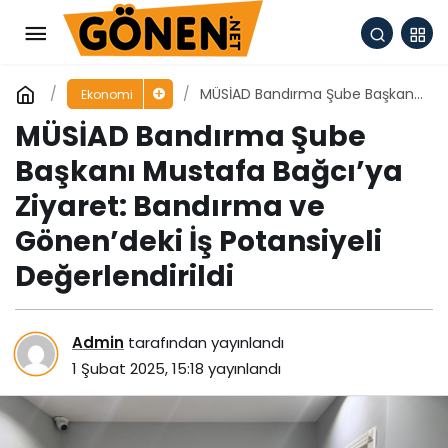
MÜSİAD Bandırma Şube Başkanı
Ekonomi
Mustafa Bağcı’ya Ziyaret:
MÜSİAD Bandırma Şube
Bandırma ve Gönen’deki İş
Potansiyeli Değerlendirildi
Başkanı Mustafa Bağcı’ya
Ziyaret: Bandırma ve
Gönen’deki İş Potansiyeli
Değerlendirildi
Admin
tarafından yayınlandı
1 Şubat 2025, 15:18
yayınlandı