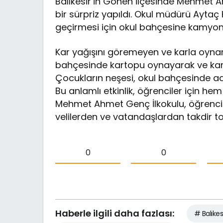
Balıkesir’in Gönen ilçesinde Mehmet 
bir sürpriz yapıldı. Okul müdürü Aytaç Kı
geçirmesi için okul bahçesine kamyonet
Kar yağışını göremeyen ve karla oyna
bahçesinde kartopu oynayarak ve kar
Çocukların neşesi, okul bahçesinde ad
Bu anlamlı etkinlik, öğrenciler için h
Mehmet Ahmet Genç İlkokulu, öğrencile
velilerden ve vatandaşlardan takdir to
0
0
Haberle ilgili daha fazlası:
# Balıkes