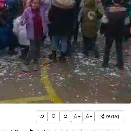
+
-
PAYLAŞ