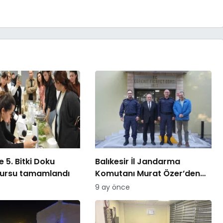
 5. Bitki Doku
Balıkesir İl Jandarma
kursu tamamlandı
Komutanı Murat Özer’den
Edremit Ticaret Odasına
9 ay önce
ziyaret