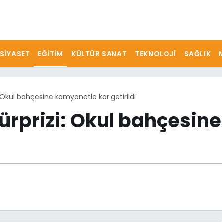
SIYASET
EĞITIM
KÜLTÜR SANAT
TEKNOLOJI
SAĞLIK
: Okul bahçesine kamyonetle kar getirildi
sürprizi: Okul bahçesin