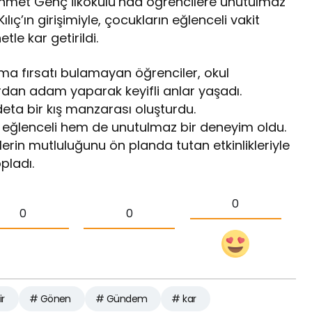
Ahmet Genç İlkokulu’nda öğrencilere unutulmaz
lıç’ın girişimiyle, çocukların eğlenceli vakit
le kar getirildi.
ma fırsatı bulamayan öğrenciler, okul
dan adam yaparak keyifli anlar yaşadı.
eta bir kış manzarası oluşturdu.
em eğlenceli hem de unutulmaz bir deneyim oldu.
rin mutluluğunu ön planda tutan etkinlikleriyle
pladı.
0
0
0
ir
# Gönen
# Gündem
# kar