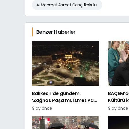
# Mehmet Ahmet Genç İlkokulu
Benzer Haberler
Balıkesir’de gündem:
BAÇEM’de
’Zağnos Paşa mı, İsmet Paşa
Kültürü 
mı
9 ay önce
9 ay önce