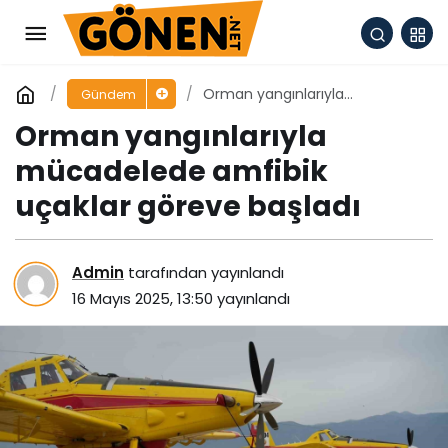
Orman yangınlarıyla
Gündem
mücadelede amfibik uçaklar
Orman yangınlarıyla
göreve başladı
mücadelede amfibik
uçaklar göreve başladı
Admin
tarafından yayınlandı
16 Mayıs 2025, 13:50
yayınlandı