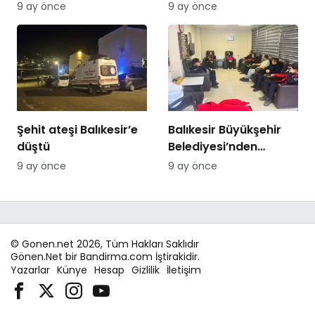
Özer’den Edremit
artış
9 ay önce
9 ay önce
Ticaret Odasına
ziyaret
Şehit ateşi Balıkesir’e
Balıkesir Büyükşehir
düştü
Belediyesi’nden
itfaiyecilere psikolojik
9 ay önce
9 ay önce
destek
© Gonen.net 2026, Tüm Hakları Saklıdır
Gönen.Net bir Bandirma.com İştirakidir.
Yazarlar
Künye
Hesap
Gizlilik
İletişim