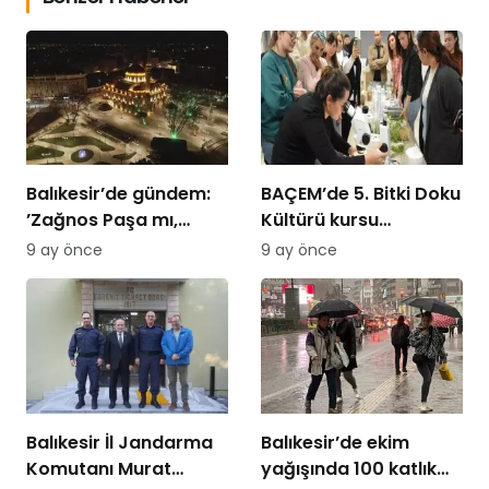
Balıkesir’de gündem:
BAÇEM’de 5. Bitki Doku
’Zağnos Paşa mı,
Kültürü kursu
İsmet Paşa mı
tamamlandı
9 ay önce
9 ay önce
Balıkesir İl Jandarma
Balıkesir’de ekim
Komutanı Murat
yağışında 100 katlık