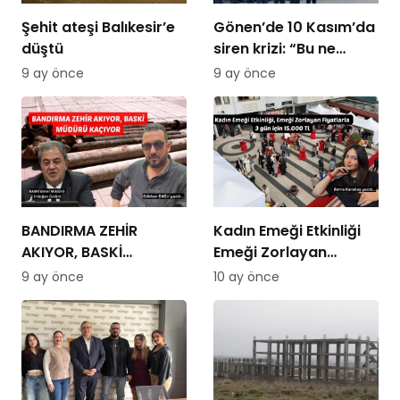
Şehit ateşi Balıkesir’e
Gönen’de 10 Kasım’da
düştü
siren krizi: “Bu ne
saygısızlık” tepkileri
9 ay önce
9 ay önce
yükseldi
BANDIRMA ZEHİR
Kadın Emeği Etkinliği
AKIYOR, BASKİ
Emeği Zorlayan
MÜDÜRÜ KAÇIYOR
Fiyatlarla: 3 Gün İçin
9 ay önce
10 ay önce
15.000 TL