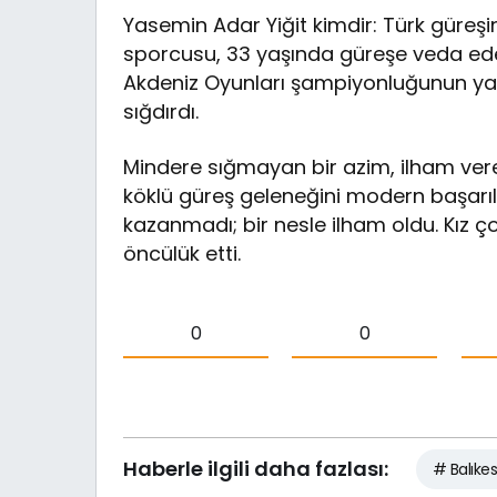
Yasemin Adar Yiğit kimdir: Türk güreş
sporcusu, 33 yaşında güreşe veda ede
Akdeniz Oyunları şampiyonluğunun yan
sığdırdı.
Mindere sığmayan bir azim, ilham vere
köklü güreş geleneğini modern başarı
kazanmadı; bir nesle ilham oldu. Kız ço
öncülük etti.
0
0
Haberle ilgili daha fazlası:
# Balıkes