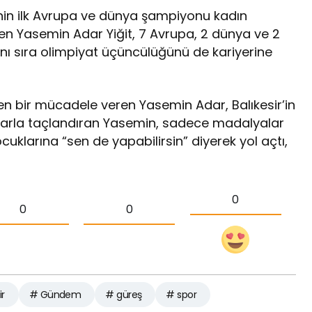
inin ilk Avrupa ve dünya şampiyonu kadın
n Yasemin Adar Yiğit, 7 Avrupa, 2 dünya ve 2
ı sıra olimpiyat üçüncülüğünü de kariyerine
n bir mücadele veren Yasemin Adar, Balıkesir’in
larla taçlandıran Yasemin, sadece madalyalar
cuklarına “sen de yapabilirsin” diyerek yol açtı,
0
0
0
ir
# Gündem
# güreş
# spor