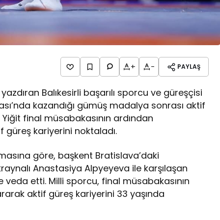
+
-
PAYLAŞ
e yazdıran Balıkesirli başarılı sporcu ve güreşçisi
ası’nda kazandığı gümüş madalya sonrası aktif
 Yiğit final müsabakasının ardından
 güreş kariyerini noktaladı.
asına göre, başkent Bratislava’daki
aynalı Anastasiya Alpyeyeva ile karşılaşan
da etti. Milli sporcu, final müsabakasının
arak aktif güreş kariyerini 33 yaşında