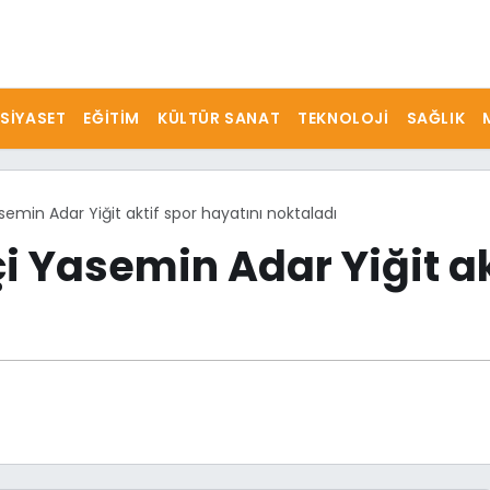
SIYASET
EĞITIM
KÜLTÜR SANAT
TEKNOLOJI
SAĞLIK
min Adar Yiğit aktif spor hayatını noktaladı
 Yasemin Adar Yiğit akt