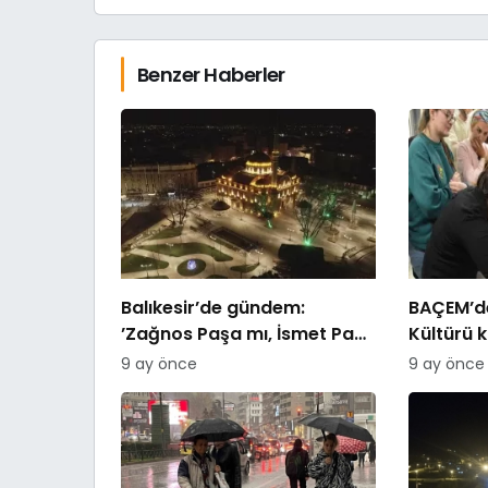
Benzer Haberler
Balıkesir’de gündem:
BAÇEM’de
’Zağnos Paşa mı, İsmet Paşa
Kültürü 
mı
9 ay önce
9 ay önce