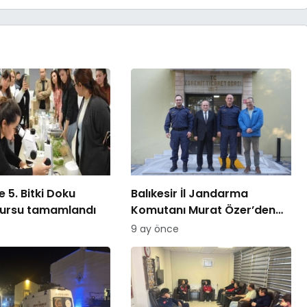
 5. Bitki Doku
Balıkesir İl Jandarma
kursu tamamlandı
Komutanı Murat Özer’den
Edremit Ticaret Odasına
9 ay önce
ziyaret