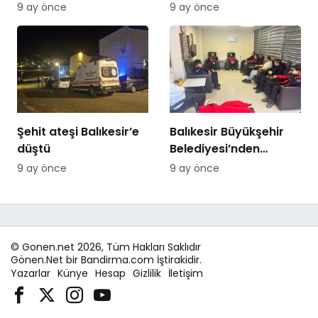
Özer’den Edremit
artış
9 ay önce
9 ay önce
Ticaret Odasına
ziyaret
Şehit ateşi Balıkesir’e
Balıkesir Büyükşehir
düştü
Belediyesi’nden
itfaiyecilere psikolojik
9 ay önce
9 ay önce
destek
© Gonen.net 2026, Tüm Hakları Saklıdır
Gönen.Net bir Bandirma.com İştirakidir.
Yazarlar
Künye
Hesap
Gizlilik
İletişim