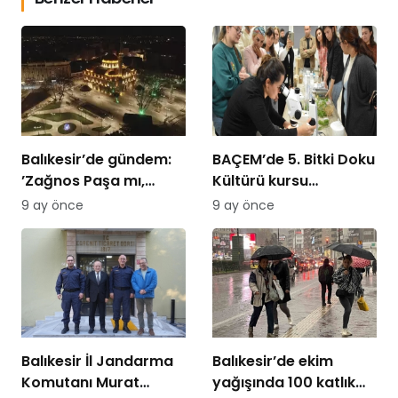
Balıkesir’de gündem:
BAÇEM’de 5. Bitki Doku
’Zağnos Paşa mı,
Kültürü kursu
İsmet Paşa mı
tamamlandı
9 ay önce
9 ay önce
Balıkesir İl Jandarma
Balıkesir’de ekim
Komutanı Murat
yağışında 100 katlık