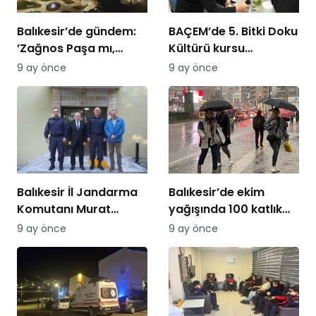
Balıkesir’de gündem:
BAÇEM’de 5. Bitki Doku
’Zağnos Paşa mı,
Kültürü kursu
İsmet Paşa mı
tamamlandı
9 ay önce
9 ay önce
Balıkesir İl Jandarma
Balıkesir’de ekim
Komutanı Murat
yağışında 100 katlık
Özer’den Edremit
artış
9 ay önce
9 ay önce
Ticaret Odasına
ziyaret