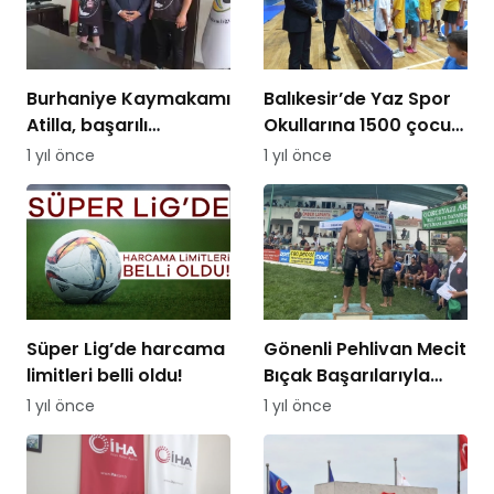
Burhaniye Kaymakamı
Balıkesir’de Yaz Spor
Atilla, başarılı
Okullarına 1500 çocuk
sporcuyu ödüllendirdi
katılıyor
1 yıl önce
1 yıl önce
Süper Lig’de harcama
Gönenli Pehlivan Mecit
limitleri belli oldu!
Bıçak Başarılarıyla
Dikkat Çekiyor
1 yıl önce
1 yıl önce