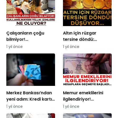
Çalışanların çoğu
Altın için rüzgar
bilmiyor!
tersine döndü:
Kullanılmayan yıllık
Düşüyor…
1 yıl önce
1 yıl önce
izinlere ne oluyor?
Merkez Bankası’ndan
Memur emeklilerini
yeni adım: Kredi kartı
ilgilendiriyor!
faizlerinde indirime
Hesaplara geçmeye
1 yıl önce
1 yıl önce
gidildi
başladı…