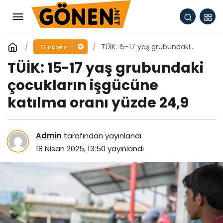
TÜİK: 15-17 yaş grubundaki
Gündem
çocukların işgücüne katılma
TÜİK: 15-17 yaş grubundaki
oranı yüzde 24,9
çocukların işgücüne
katılma oranı yüzde 24,9
Admin
tarafından yayınlandı
18 Nisan 2025, 13:50
yayınlandı