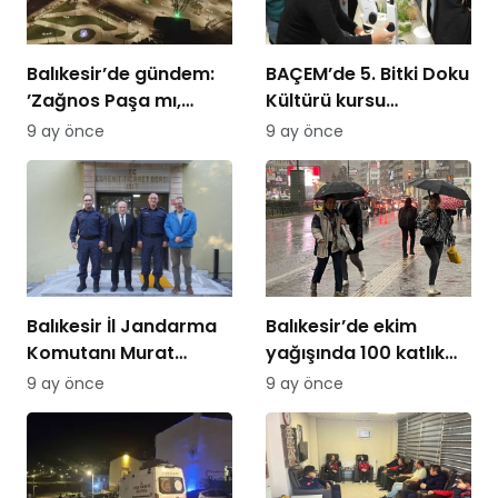
Balıkesir’de gündem:
BAÇEM’de 5. Bitki Doku
’Zağnos Paşa mı,
Kültürü kursu
İsmet Paşa mı
tamamlandı
9 ay önce
9 ay önce
Balıkesir İl Jandarma
Balıkesir’de ekim
Komutanı Murat
yağışında 100 katlık
Özer’den Edremit
artış
9 ay önce
9 ay önce
Ticaret Odasına
ziyaret