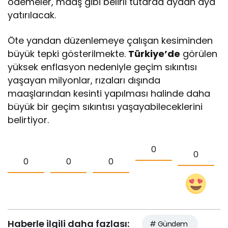
ödemeler, maaş gibi belirli tutarda aydan aya
yatırılacak.
Öte yandan düzenlemeye çalışan kesiminden
büyük tepki gösterilmekte.
Türkiye’de
görülen
yüksek enflasyon nedeniyle geçim sıkıntısı
yaşayan milyonlar, rızaları dışında
maaşlarından kesinti yapılması halinde daha
büyük bir geçim sıkıntısı yaşayabileceklerini
belirtiyor.
0
0
0
0
0
Haberle ilgili daha fazlası:
# Gündem