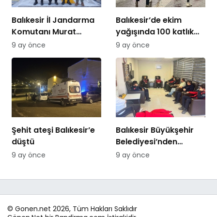
Balıkesir İl Jandarma
Balıkesir’de ekim
Komutanı Murat
yağışında 100 katlık
Özer’den Edremit
artış
9 ay önce
9 ay önce
Ticaret Odasına
ziyaret
Şehit ateşi Balıkesir’e
Balıkesir Büyükşehir
düştü
Belediyesi’nden
itfaiyecilere psikolojik
9 ay önce
9 ay önce
destek
© Gonen.net 2026, Tüm Hakları Saklıdır