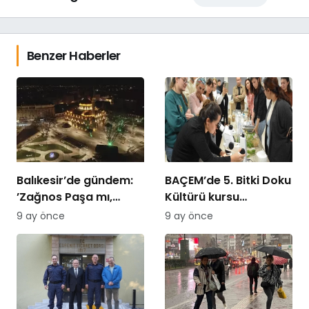
Benzer Haberler
Balıkesir’de gündem:
BAÇEM’de 5. Bitki Doku
’Zağnos Paşa mı,
Kültürü kursu
İsmet Paşa mı
tamamlandı
9 ay önce
9 ay önce