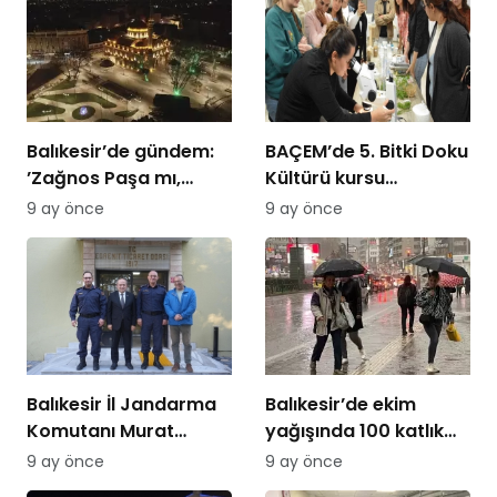
Balıkesir’de gündem:
BAÇEM’de 5. Bitki Doku
’Zağnos Paşa mı,
Kültürü kursu
İsmet Paşa mı
tamamlandı
9 ay önce
9 ay önce
Balıkesir İl Jandarma
Balıkesir’de ekim
Komutanı Murat
yağışında 100 katlık
Özer’den Edremit
artış
9 ay önce
9 ay önce
Ticaret Odasına