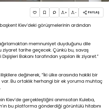
+
-
PAYLAŞ
n başkent Kiev’deki görüşmelerinin ardından
’de ağırlamaktan memnuniyet duyduğunu dile
. Bu ziyaret tarihe geçecek. Çünkü bu, savaş
ışişleri Bakanı tarafından yapılan ilk ziyaret.”
işkilere değinerek, “İki ülke arasında hakiki bir
işki var. Bu ortaklık herhangi bir ek yoruma muhtaç
.
’nin Kiev’de gerçekleştiğini anımsatan Kuleba,
ın bu platforma gönderdiği görüntülü hitabını