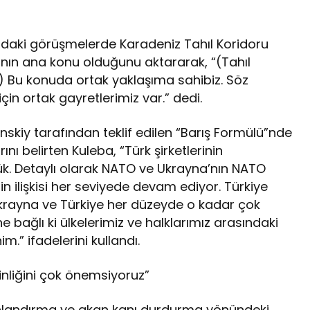
ındaki görüşmelerde Karadeniz Tahıl Koridoru
nın ana konu olduğunu aktararak, “(Tahıl
) Bu konuda ortak yaklaşıma sahibiz. Söz
çin ortak gayretlerimiz var.” dedi.
skiy tarafından teklif edilen “Barış Formülü”nde
rını belirten Kuleba, “Türk şirketlerinin
ük. Detaylı olarak NATO ve Ukrayna’nın NATO
nin ilişkisi her seviyede devam ediyor. Türkiye
Ukrayna ve Türkiye her düzeyde o kadar çok
e bağlı ki ülkelerimiz ve halklarımız arasındaki
m.” ifadelerini kullandı.
inliğini çok önemsiyoruz”
onlandırma ve akan kanı durdurma yönündeki