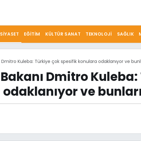
SIYASET
EĞITIM
KÜLTÜR SANAT
TEKNOLOJI
SAĞLIK
ı Dmitro Kuleba: Türkiye çok spesifik konulara odaklanıyor ve bun
 Bakanı Dmitro Kuleba:
 odaklanıyor ve bunlar