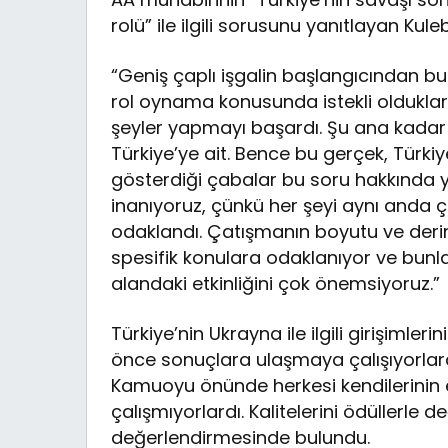
rolü” ile ilgili sorusunu yanıtlayan Kule
“Geniş çaplı işgalin başlangıcından b
rol oynama konusunda istekli oldukların
şeyler yapmayı başardı. Şu ana kadar 
Türkiye’ye ait. Bence bu gerçek, Türki
gösterdiği çabalar bu soru hakkında yet
inanıyoruz, çünkü her şeyi aynı anda 
odaklandı. Çatışmanın boyutu ve derinl
spesifik konulara odaklanıyor ve bunla
alandaki etkinliğini çok önemsiyoruz.”
Türkiye’nin Ukrayna ile ilgili girişimle
önce sonuçlara ulaşmaya çalışıyorlard
Kamuoyu önünde herkesi kendilerinin 
çalışmıyorlardı. Kalitelerini ödüllerle de
değerlendirmesinde bulundu.