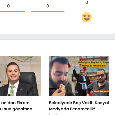
0
0
0
kın’dan Ekrem
Belediyede Boş Vakit, Sosyal
’nun gözaltına
Medyada Fenomenlik!