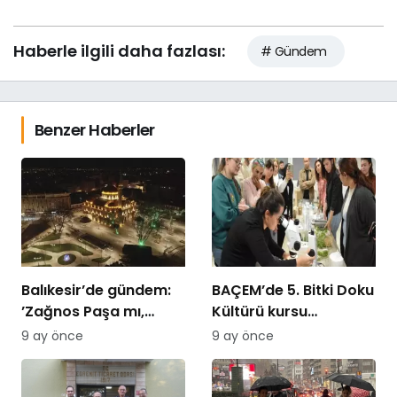
Haberle ilgili daha fazlası:
# Gündem
Benzer Haberler
Balıkesir’de gündem:
BAÇEM’de 5. Bitki Doku
’Zağnos Paşa mı,
Kültürü kursu
İsmet Paşa mı
tamamlandı
9 ay önce
9 ay önce