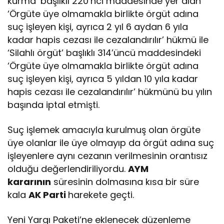
kurma’ başlıklı 220’nci maddesinde yer alan
‘Örgüte üye olmamakla birlikte örgüt adına
suç işleyen kişi, ayrıca 2 yıl 6 aydan 6 yıla
kadar hapis cezası ile cezalandırılır’ hükmü ile
‘Silahlı örgüt’ başlıklı 314’üncü maddesindeki
‘Örgüte üye olmamakla birlikte örgüt adına
suç işleyen kişi, ayrıca 5 yıldan 10 yıla kadar
hapis cezası ile cezalandırılır’ hükmünü bu yılın
başında iptal etmişti.
Suç işlemek amacıyla kurulmuş olan örgüte
üye olanlar ile üye olmayıp da örgüt adına suç
işleyenlere aynı cezanın verilmesinin orantısız
olduğu değerlendiriliyordu.
AYM
kararının
süresinin dolmasına kısa bir süre
kala
AK Parti
harekete geçti.
Yeni Yargı Paketi’ne eklenecek düzenleme