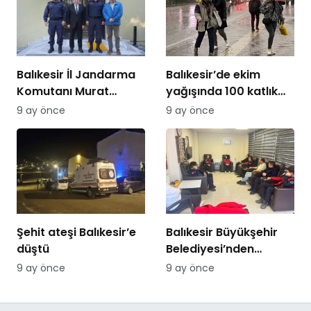
Balıkesir İl Jandarma
Balıkesir’de ekim
Komutanı Murat
yağışında 100 katlık
Özer’den Edremit
artış
9 ay önce
9 ay önce
Ticaret Odasına
ziyaret
Şehit ateşi Balıkesir’e
Balıkesir Büyükşehir
düştü
Belediyesi’nden
itfaiyecilere psikolojik
9 ay önce
9 ay önce
destek