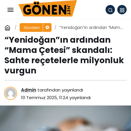
“Yenidoğan”ın ardından “Mama
Gündem
Çetesi” skandalı: Sahte
“Yenidoğan”ın ardından
reçetelerle milyonluk vurgun
“Mama Çetesi” skandalı:
Sahte reçetelerle milyonluk
vurgun
Admin
tarafından yayınlandı
10 Temmuz 2025, 11:24
yayınlandı