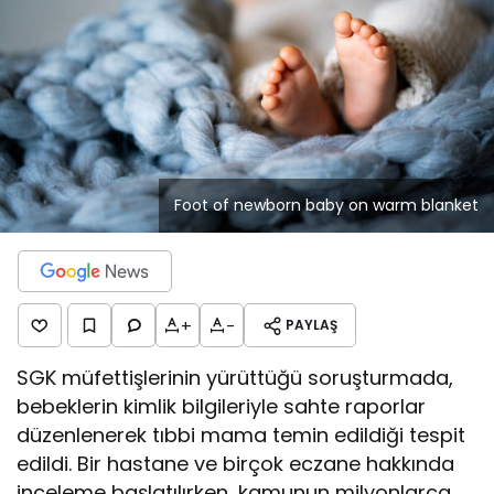
Foot of newborn baby on warm blanket
+
-
PAYLAŞ
SGK müfettişlerinin yürüttüğü soruşturmada,
bebeklerin kimlik bilgileriyle sahte raporlar
düzenlenerek tıbbi mama temin edildiği tespit
edildi. Bir hastane ve birçok eczane hakkında
inceleme başlatılırken, kamunun milyonlarca