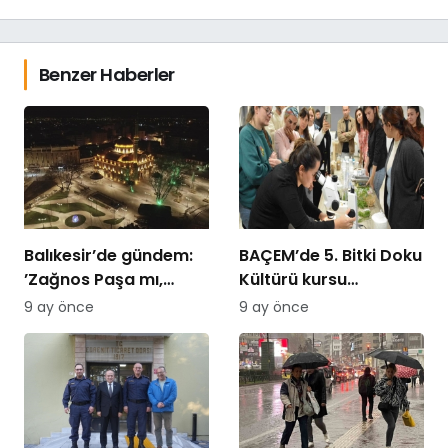
Benzer Haberler
Balıkesir’de gündem:
BAÇEM’de 5. Bitki Doku
’Zağnos Paşa mı,
Kültürü kursu
İsmet Paşa mı
tamamlandı
9 ay önce
9 ay önce