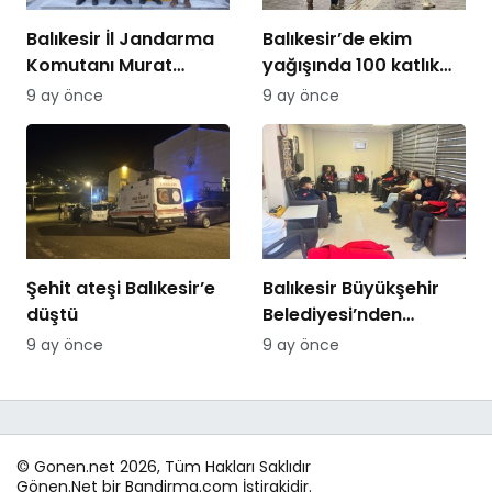
Balıkesir İl Jandarma
Balıkesir’de ekim
Komutanı Murat
yağışında 100 katlık
Özer’den Edremit
artış
9 ay önce
9 ay önce
Ticaret Odasına
ziyaret
Şehit ateşi Balıkesir’e
Balıkesir Büyükşehir
düştü
Belediyesi’nden
itfaiyecilere psikolojik
9 ay önce
9 ay önce
destek
© Gonen.net 2026, Tüm Hakları Saklıdır
Gönen.Net bir Bandirma.com İştirakidir.