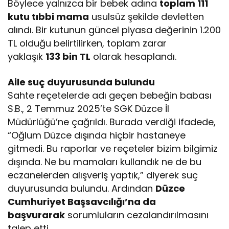
Böylece yalnızca bir bebek adına
toplam 111
kutu tıbbi mama
usulsüz şekilde devletten
alındı. Bir kutunun güncel piyasa değerinin 1.200
TL olduğu belirtilirken, toplam zarar
yaklaşık
133 bin TL
olarak hesaplandı.
Aile suç duyurusunda bulundu
Sahte reçetelerde adı geçen bebeğin babası
S.B., 2 Temmuz 2025’te SGK Düzce İl
Müdürlüğü’ne çağrıldı. Burada verdiği ifadede,
“Oğlum Düzce dışında hiçbir hastaneye
gitmedi. Bu raporlar ve reçeteler bizim bilgimiz
dışında. Ne bu mamaları kullandık ne de bu
eczanelerden alışveriş yaptık,” diyerek suç
duyurusunda bulundu. Ardından
Düzce
Cumhuriyet Başsavcılığı’na da
başvurarak
sorumluların cezalandırılmasını
talep etti.