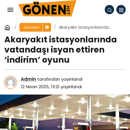
Akaryakıt istasyonlarında
Gündem
vatandaşı isyan ettiren ‘indirim’
Akaryakıt istasyonlarında
oyunu
vatandaşı isyan ettiren
‘indirim’ oyunu
Admin
tarafından yayınlandı
12 Nisan 2025, 13:21
yayınlandı