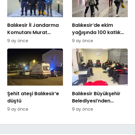
Balıkesir İl Jandarma
Balıkesir’de ekim
Komutanı Murat
yağışında 100 katlık
Özer’den Edremit
artış
9 ay önce
9 ay önce
Ticaret Odasına
ziyaret
Şehit ateşi Balıkesir’e
Balıkesir Büyükşehir
düştü
Belediyesi’nden
itfaiyecilere psikolojik
9 ay önce
9 ay önce
destek