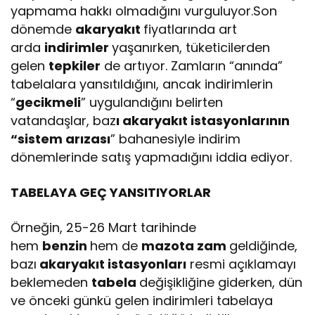
yapmama hakkı olmadığını vurguluyor.Son
dönemde
akaryakıt
fiyatlarında art
arda
indirimler
yaşanırken, tüketicilerden
gelen
tepkiler
de artıyor. Zamların “anında”
tabelalara yansıtıldığını, ancak indirimlerin
“
gecikmeli
” uygulandığını belirten
vatandaşlar, baz
ı akaryakıt istasyonlarının
“sistem arızası
” bahanesiyle indirim
dönemlerinde satış yapmadığını iddia ediyor.
TABELAYA GEÇ YANSITIYORLAR
Örneğin, 25-26 Mart tarihinde
hem
benzin
hem de
mazota zam
geldiğinde,
bazı
akaryakıt istasyonları
resmi açıklamayı
beklemeden
tabela
değişikliğine giderken, dün
ve önceki günkü gelen indirimleri tabelaya