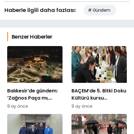
Haberle ilgili daha fazlası:
# Gündem
Benzer Haberler
Balıkesir’de gündem:
BAÇEM’de 5. Bitki Doku
’Zağnos Paşa mı,
Kültürü kursu
İsmet Paşa mı
tamamlandı
9 ay önce
9 ay önce