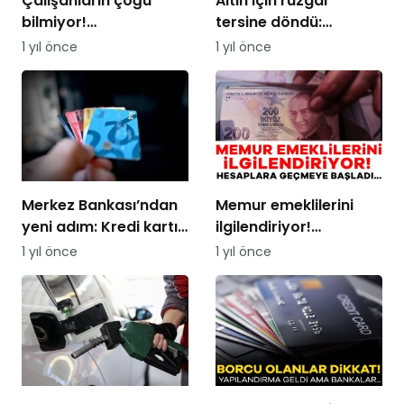
Çalışanların çoğu
Altın için rüzgar
bilmiyor!
tersine döndü:
Kullanılmayan yıllık
Düşüyor…
1 yıl önce
1 yıl önce
izinlere ne oluyor?
Merkez Bankası’ndan
Memur emeklilerini
yeni adım: Kredi kartı
ilgilendiriyor!
faizlerinde indirime
Hesaplara geçmeye
1 yıl önce
1 yıl önce
gidildi
başladı…