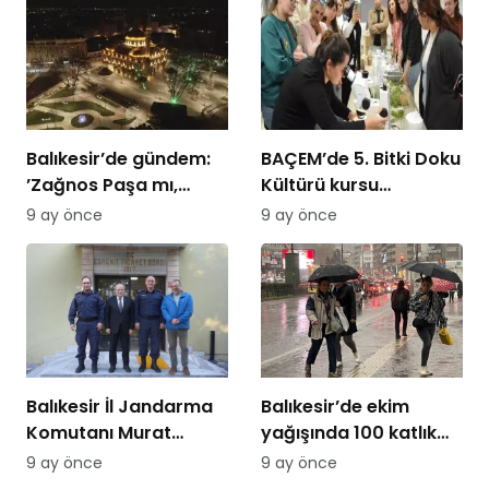
Balıkesir’de gündem:
BAÇEM’de 5. Bitki Doku
’Zağnos Paşa mı,
Kültürü kursu
İsmet Paşa mı
tamamlandı
9 ay önce
9 ay önce
Balıkesir İl Jandarma
Balıkesir’de ekim
Komutanı Murat
yağışında 100 katlık
Özer’den Edremit
artış
9 ay önce
9 ay önce
Ticaret Odasına