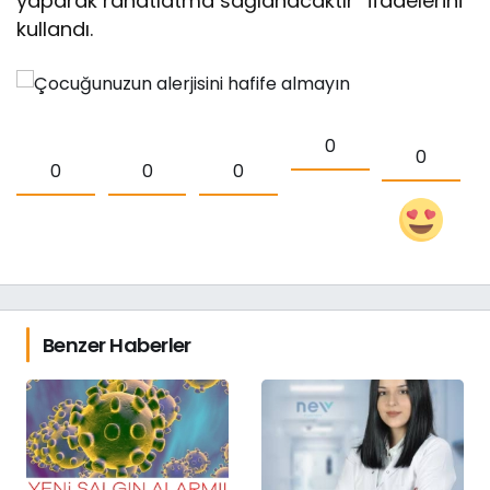
yaparak rahatlatma sağlanacaktır” ifadelerini
kullandı.
0
0
0
0
0
Benzer Haberler