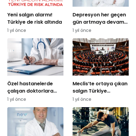
Yeni salgın alarmı!
Depresyon her geçen
Türkiye de risk altında
gün artmaya devam
ediyor!
1 yıl önce
1 yıl önce
Özel hastanelerde
Meclis’te ortaya çıkan
çalışan doktorlara
salgın Türkiye
yeni statü: SSK’lı
geneline yayıldı
1 yıl önce
1 yıl önce
hekim dönemi
başlıyor