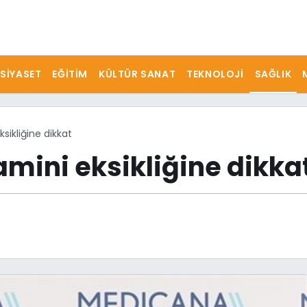
SIYASET
EĞITIM
KÜLTÜR SANAT
TEKNOLOJI
SAĞLIK
sikliğine dikkat
amini eksikliğine dikka