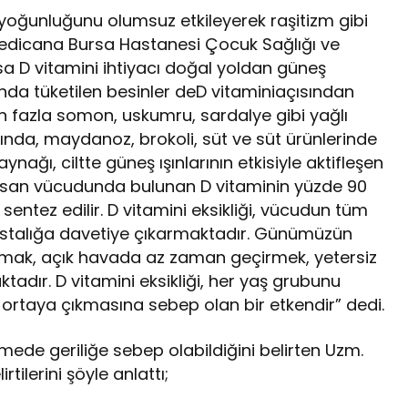
 yoğunluğunu olumsuz etkileyerek raşitizm gibi
n Medicana Bursa Hastanesi Çocuk Sağlığı ve
ysa D vitamini ihtiyacı doğal yoldan güneş
nda tüketilen besinler deD vitaminiaçısından
en fazla somon, uskumru, sardalye gibi yağlı
ında, maydanoz, brokoli, süt ve süt ürünlerinde
nağı, ciltte güneş ışınlarının etkisiyle aktifleşen
insan vücudunda bulunan D vitaminin yüzde 90
de sentez edilir. D vitamini eksikliği, vücudun tüm
hastalığa davetiye çıkarmaktadır. Günümüzün
ışmak, açık havada az zaman geçirmek, yetersiz
ktadır. D vitamini eksikliği, her yaş grubunu
n ortaya çıkmasına sebep olan bir etkendir” dedi.
şmede geriliğe sebep olabildiğini belirten Uzm.
rtilerini şöyle anlattı;