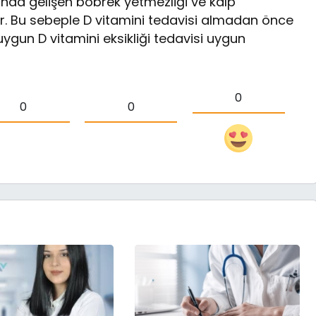
da gelişen böbrek yetmezliği ve kalp
r. Bu sebeple D vitamini tedavisi almadan önce
uygun D vitamini eksikliği tedavisi uygun
0
0
0