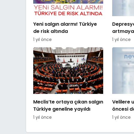
Yeni salgın alarmı! Türkiye
Depresy
de risk altında
artmaya
1 yıl önce
1 yıl önce
Meclis’te ortaya çıkan salgın
Velilere 
Türkiye geneline yayıldı
öncesi 
edilmesi
1 yıl önce
1 yıl önce