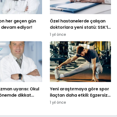
on her geçen gün
Özel hastanelerde çalışan
 devam ediyor!
doktorlara yeni statü: SSK’lı
hekim dönemi başlıyor
1 yıl önce
uzman uyarısı: Okul
Yeni araştırmaya göre spor
dönemde dikkat
ilaçtan daha etkili: Egzersiz,
 gerekenler
tekrarlanan kanser riskini
1 yıl önce
azaltıyor