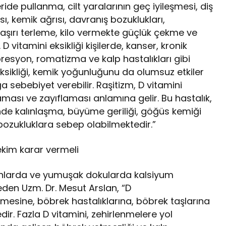
ride pullanma, cilt yaralarının geç iyileşmesi, diş
sı, kemik ağrısı, davranış bozuklukları,
 aşırı terleme, kilo vermekte güçlük çekme ve
 D vitamini eksikliği kişilerde, kanser, kronik
resyon, romatizma ve kalp hastalıkları gibi
 eksikliği, kemik yoğunluğunu da olumsuz etkiler
 sebebiyet verebilir. Raşitizm, D vitamini
ması ve zayıflaması anlamına gelir. Bu hastalık,
rinde kalınlaşma, büyüme geriliği, göğüs kemiği
bozukluklara sebep olabilmektedir.”
ekim karar vermeli
ganlarda ve yumuşak dokularda kalsiyum
eden Uzm. Dr. Mesut Arslan, “D
mesine, böbrek hastalıklarına, böbrek taşlarına
r. Fazla D vitamini, zehirlenmelere yol