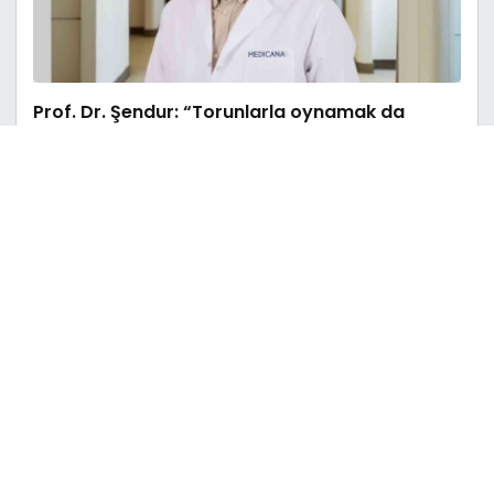
Prof. Dr. Şendur: “Torunlarla oynamak da
egzersiz sayılır”
16 Mayıs 2025 - Cum - 15:31
Hava kirliliği yüksek tansiyon riskini yüzde 15