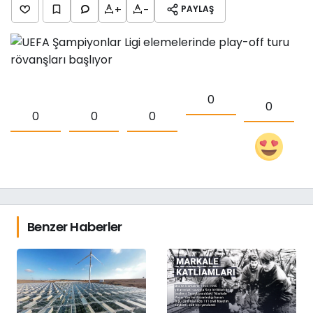
+
-
PAYLAŞ
0
0
0
0
0
Benzer Haberler