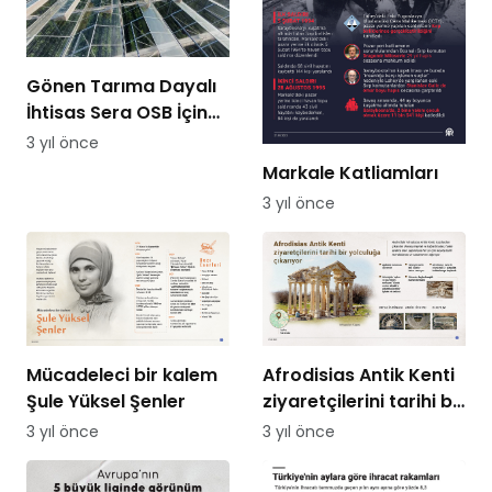
Gönen Tarıma Dayalı
İhtisas Sera OSB İçin
Ön Talepler Devam
3 yıl önce
Ediyor
Markale Katliamları
3 yıl önce
Mücadeleci bir kalem
Afrodisias Antik Kenti
Şule Yüksel Şenler
ziyaretçilerini tarihi bir
yolculuğa çıkarıyor
3 yıl önce
3 yıl önce