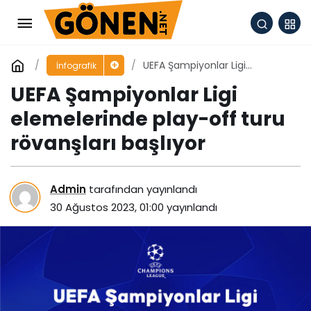
UEFA Şampiyonlar Ligi
İnfografik
elemelerinde play-off turu
UEFA Şampiyonlar Ligi
rövanşları başlıyor
elemelerinde play-off turu
rövanşları başlıyor
Admin
tarafından yayınlandı
30 Ağustos 2023, 01:00
yayınlandı