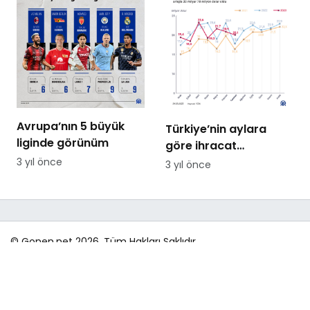
Avrupa’nın 5 büyük
Türkiye’nin aylara
liginde görünüm
göre ihracat
rakamları
3 yıl önce
3 yıl önce
© Gonen.net 2026, Tüm Hakları Saklıdır
Gönen.Net bir Bandirma.com İştirakidir.
Yazarlar
Künye
Hesap
Gizlilik
İletişim